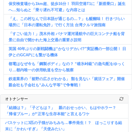
保安検査場から1km超、徒歩16分！ 羽田空港T1に「新搭乗口」誕生
へ…知らぬと「乗り遅れ不可避」な内容とは
「え、この村なんで日本語が通じるの…？」も醍醐味！ 行きづらい
場所に「日本の運転免許」で行く方法 台湾クルマ旅指南
「すごい迫力！」茂木外相 パナマ運河通航中の巨大コンテナ船を背
景に自由で開かれた海上交通の重要さ説明
英国 40年ぶりの新戦闘機は“かなりデカい!?”実証機の一部公開！ 日
伊とのGCAPにも繋がる機体
都電はなぜ今も「鋼製ボディ」なの？ “碓氷峠級”の急勾配をゆっく
り…都内唯一の併用軌道を空から観察
鉄道業界の「裾野の広さがわかる」 類を見ない「就活フェア」開催
親会社も子会社も“みんな平等”で争奪戦！
オトナンサー
「結婚は？」「子どもは？」 親のおせっかい、もはやホラー？
「帰省ブルー」が“正常な生存本能”と言えるワケ
バスケットに3匹の子猫がみちみち→事件発生！？ ほっこりする結
末に「かわいすぎ」「天使みたい」