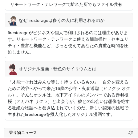
リモートワーク・テレワークで離れた所でもファイル共有
なぜfirestorageは多くの人に利用されるのか
firestorageがビジネスや個人で利用されるのには理由がありま
す。リモートワーク・テレワークに使える簡単操作・セキュリ
ティ・豊富な機能など、さっと使えてあなたの貴重な時間を圧
迫しません。
オリジナル漫画：転色のサイリウムとは
「才能ーそれはみんな等しく持っているもの」 自分を変える
ために渋谷へやって来た16歳の少年・火倉送瑠（ヒノクラ オク
ル）。そんなオクルは、地下アイドルのメンバーである赤羽根
桜（アカバネ サクラ）と出会うが、彼との出会いは想像を絶す
る壮絶な物語へと巻き込まれていくのだ。新しい認知の挑戦で
生まれたfirestorageを擬人化したオリジナル漫画です。
乗り物ニュース