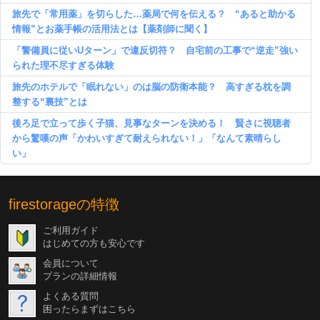
旅先で「常用薬」を切らした…薬局で何を伝える？ “あると助かる
情報”とお薬手帳の活用法とは【薬剤師に聞く】
「警備員に従いUターン」で違反切符？ 自宅前の工事で“逆走”強い
られた理不尽すぎる体験
旅先のホテルで「眠れない」のは脳の防衛本能？ 高すぎる枕を調
整する“裏技”とは
後ろ足で立って歩く子猫、見事なターンを決める！ 賢さに視聴者
から驚嘆の声「かわいすぎて耐えられない！」「なんて素晴らし
い」
firestorageの特徴
ご利用ガイド
はじめての方も安心です
会員について
プランの詳細情報
よくある質問
困ったらまずはこちら